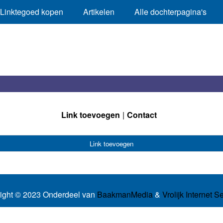
Linktegoed kopen
Artikelen
Alle dochterpagina's
Link toevoegen
Contact
Link toevoegen
ight © 2023 Onderdeel van
BaakmanMedia
&
Vrolijk Internet S